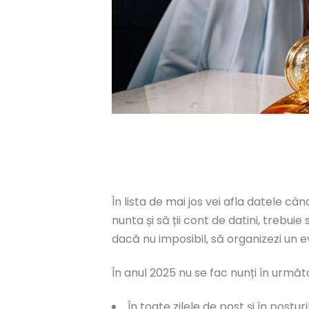
În lista de mai jos vei afla datele câ
nunta și să ții cont de datini, trebuie
dacă nu imposibil, să organizezi un
În anul 2025 nu se fac nunți în următo
În toate zilele de post şi în postur