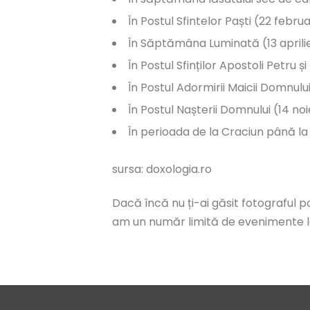
În Postul Sfintelor Paști (22 februar
În Săptămâna Luminată (13 aprilie 
În Postul Sfinților Apostoli Petru și
În Postul Adormirii Maicii Domnului
În Postul Nașterii Domnului (14 n
În perioada de la Craciun până l
sursa: doxologia.ro
Dacă încă nu ți-ai găsit fotograful p
am un număr limită de evenimente la