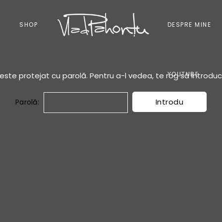
I
SHOP
DESPRE MINE
YOUTUBE
este protejat cu parolă. Pentru a-l vedea, te rog să introduci
Parolă: