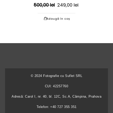
Prețul
Prețul
500,00
lei
249,00
lei
inițial
curent
a
este:
Adaugă în coș
fost:
249,00 lei.
500,00 lei.
© 2024 Fotografie cu Suflet SRL
CUI: 42257760
Adresă: Carol I, nr. 40, bl. 12C, Sc.A, Câmpina, Prahova
Telefon: +40 727 355 351