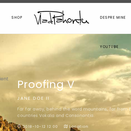
I
SHOP
DESPRE MINE
YOUTUBE
Proofing V
JANE DOE II
Far far away, behind the word mountains, far from 
countries Vokalia and Consonantia.
2018-10-12 12:00
Location