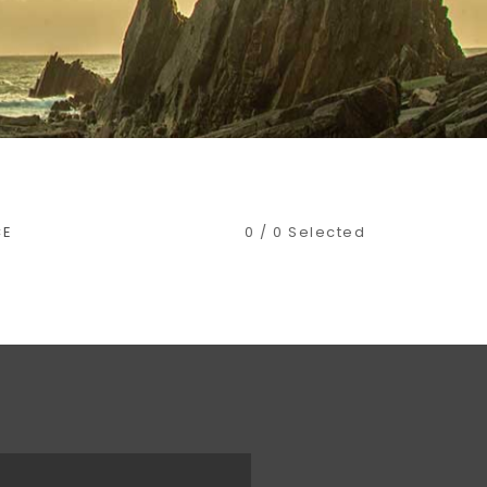
CE
0
/
0
Selected