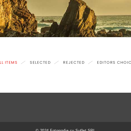
LL ITEMS
SELECTED
REJECTED
EDITORS CHOI
© 2024 Fotografie cu Suflet SRL