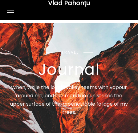
Vlad Pahonțu
TRAVEL
Journal
When, while the lovely valley teems with vapour
around me, and the meridian sun strikes the
upper surface of the impenetrable foliage of my
trees.