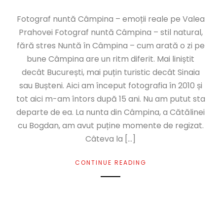
Fotograf nuntă Câmpina – emoții reale pe Valea
Prahovei Fotograf nuntă Câmpina – stil natural,
fără stres Nuntă în Câmpina – cum arată o zi pe
bune Câmpina are un ritm diferit. Mai liniștit
decât București, mai puțin turistic decât Sinaia
sau Bușteni. Aici am început fotografia în 2010 și
tot aici m-am întors după 15 ani. Nu am putut sta
departe de ea. La nunta din Câmpina, a Cătălinei
cu Bogdan, am avut puține momente de regizat.
Câteva la […]
CONTINUE READING