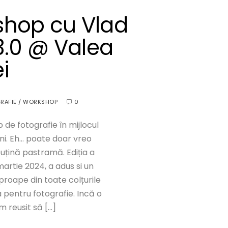
shop cu Vlad
3.0 @ Valea
i
RAFIE
/
WORKSHOP
0
de fotografie în mijlocul
eni. Eh… poate doar vreo
puțină pastramă. Ediția a
rtie 2024, a adus si un
aproape din toate colțurile
ea pentru fotografie. Incă o
 reusit să […]