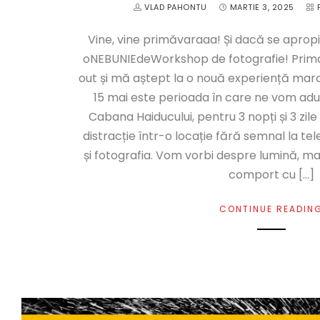
VLAD PAHONTU
MARTIE 3, 2025
Vine, vine primăvaraaa! Și dacă se aprop
oNEBUNIEdeWorkshop de fotografie! Prima 
out și mă aștept la o nouă experiență marc
15 mai este perioada în care ne vom adun
Cabana Haiducului, pentru 3 nopți și 3 zil
distracție într-o locație fără semnal la tel
și fotografia. Vom vorbi despre lumină, m
comport cu […]
CONTINUE READIN