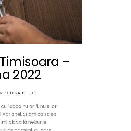
 Timisoara –
na 2022
FOTOGRAFIE
0
cu “daca nu ar fi, nu s-ar
l Adrianei. Stiam ca sa sa
 imi placa la nebunie.
turi de oamenii cu care