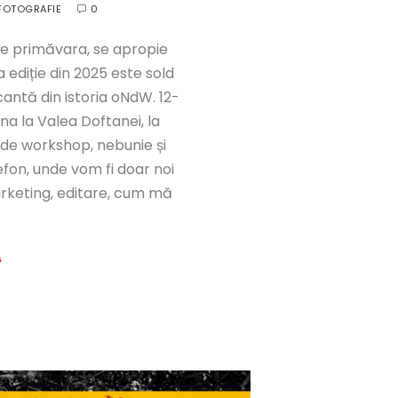
FOTOGRAFIE
0
ie primăvara, se apropie
ediție din 2025 este sold
antă din istoria oNdW. 12-
a la Valea Doftanei, la
e de workshop, nebunie și
efon, unde vom fi doar noi
arketing, editare, cum mă
G