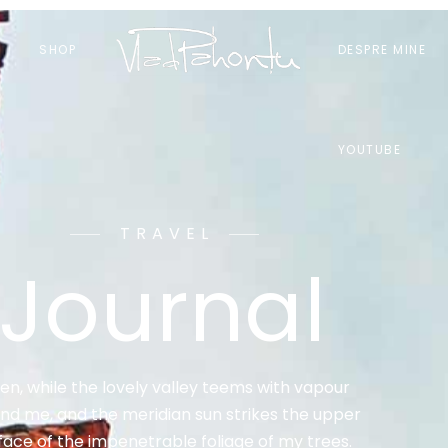
I
SHOP
DESPRE MINE
YOUTUBE
TRAVEL
Journal
n, while the lovely valley teems with vapour
nd me, and the meridian sun strikes the upper
face of the impenetrable foliage of my trees.