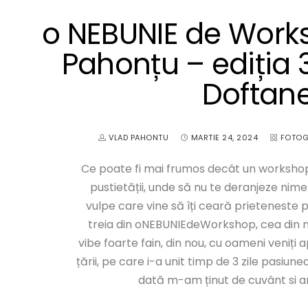
o NEBUNIE de Work
Pahonțu – ediția 
Doftane
VLAD PAHONTU
MARTIE 24, 2024
FOTOG
Ce poate fi mai frumos decât un workshop 
pustietății, unde să nu te deranjeze nim
vulpe care vine să îți ceară prieteneste 
treia din oNEBUNIEdeWorkshop, cea din ma
vibe foarte fain, din nou, cu oameni veniți 
țării, pe care i-a unit timp de 3 zile pasiun
dată m-am ținut de cuvânt si am