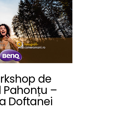
rkshop de
d Pahonțu –
ea Doftanei