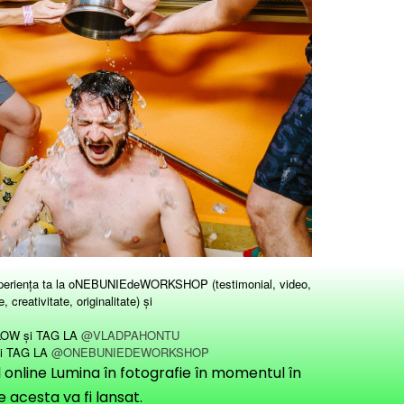
experiența ta la oNEBUNIEdeWORKSHOP (testimonial, video,
, creativitate, originalitate) și
LOW și TAG LA
@VLADPAHONTU
i TAG LA
@ONEBUNIEDEWORKSHOP
l online Lumina în fotografie în momentul în
e acesta va fi lansat.