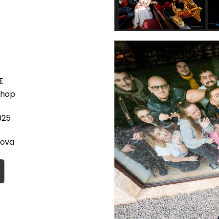
E
shop
025
hova