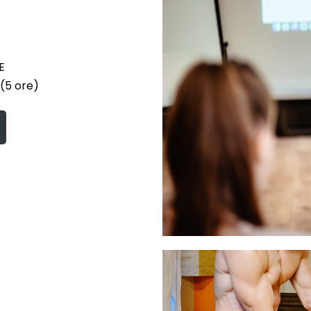
E
 (5 ore)