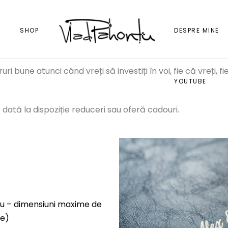
I
SHOP
DESPRE MINE
 bune atunci când vreți să investiți în voi, fie că vreți, fie 
YOUTUBE
dată la dispoziție reduceri sau oferă cadouri.
u – dimensiuni maxime de
je)