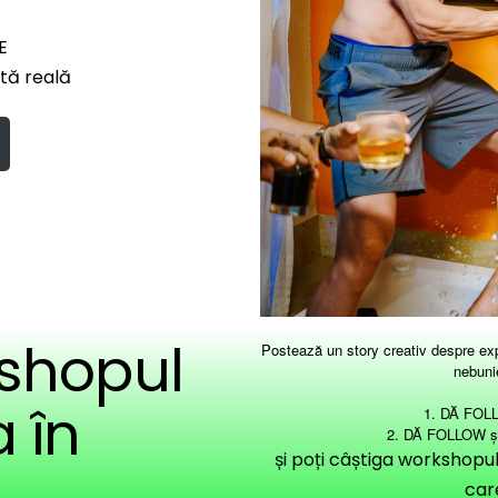
E
ntă reală
shopul
Postează un story creativ despre 
nebunie
 în
1. DĂ FOL
2. DĂ FOLLOW ș
și poți câștiga workshopu
car