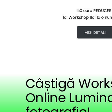
50 euro REDUCER
la Workshop 1la1 la o nu
VEZI DETALII
Câștigă Work
Online Lumina
fotografie!