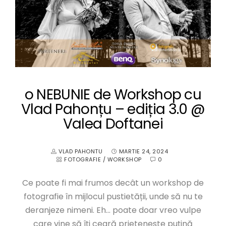
o NEBUNIE de Workshop cu
Vlad Pahonțu – ediția 3.0 @
Valea Doftanei
VLAD PAHONTU
MARTIE 24, 2024
FOTOGRAFIE
/
WORKSHOP
0
Ce poate fi mai frumos decât un workshop de
fotografie în mijlocul pustietății, unde să nu te
deranjeze nimeni. Eh… poate doar vreo vulpe
care vine să îți ceară prieteneste puțină