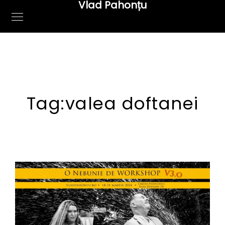
Vlad Pahonțu
Tag:
valea doftanei